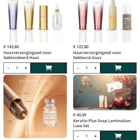
€
143,80
€
122,80
Haarverzorgingsset voor
Haarverzorgingsset voor
Geblondeerd Haar
Gekleurd Haar


-
+
-
+
€
40,45
Keratin Plus Snap Lamination
Luxe Set

-
+