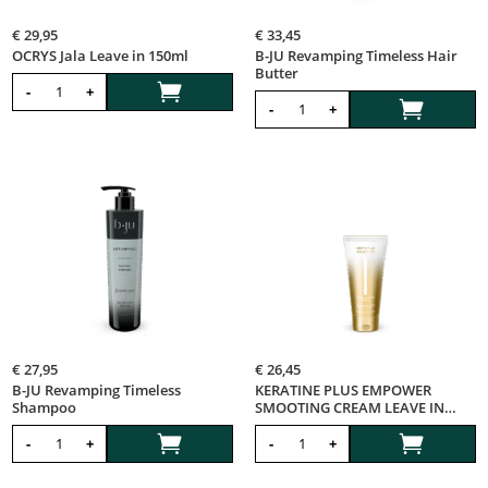
€
29,95
€
33,45
OCRYS Jala Leave in 150ml
B-JU Revamping Timeless Hair
Butter

-
+

-
+
€
27,95
€
26,45
B-JU Revamping Timeless
KERATINE PLUS EMPOWER
Shampoo
SMOOTING CREAM LEAVE IN
150ML


-
+
-
+