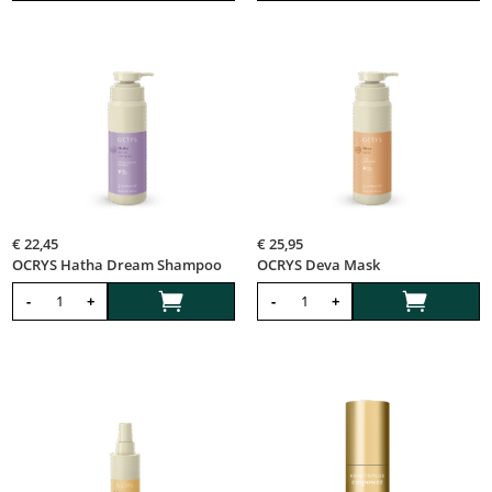
€
22,45
€
25,95
OCRYS Hatha Dream Shampoo
OCRYS Deva Mask


-
+
-
+