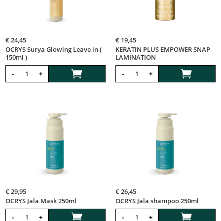
€
24,45
€
19,45
OCRYS Surya Glowing Leave in (
KERATIN PLUS EMPOWER SNAP
150ml )
LAMINATION


-
+
-
+
€
29,95
€
26,45
OCRYS Jala Mask 250ml
OCRYS Jala shampoo 250ml


-
+
-
+