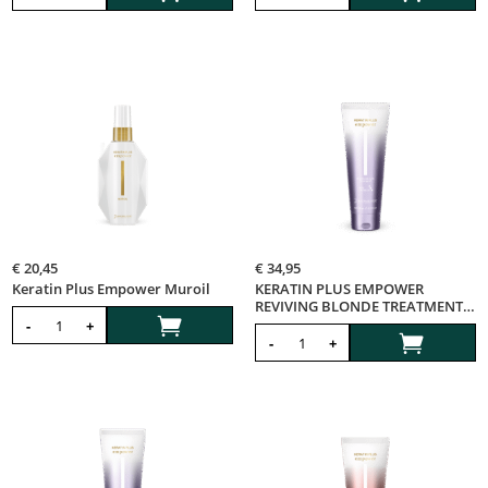
€
20,45
€
34,95
Keratin Plus Empower Muroil
KERATIN PLUS EMPOWER
REVIVING BLONDE TREATMENT

MASK
-
+

-
+