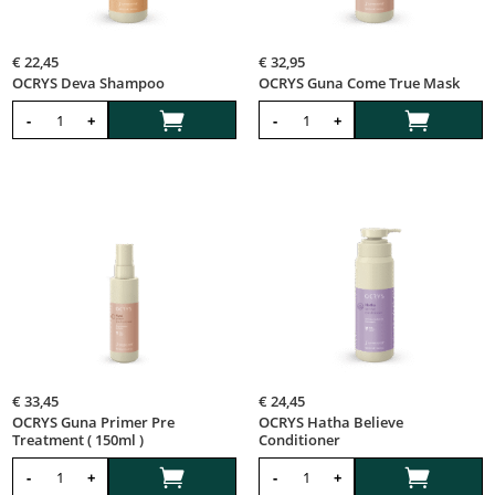
€
22,45
€
32,95
OCRYS Deva Shampoo
OCRYS Guna Come True Mask


-
+
-
+
€
33,45
€
24,45
OCRYS Guna Primer Pre
OCRYS Hatha Believe
Treatment ( 150ml )
Conditioner


-
+
-
+