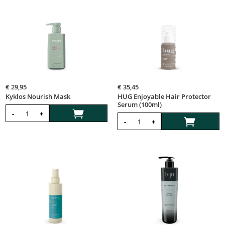
€
29,95
€
35,45
Kyklos Nourish Mask
HUG Enjoyable Hair Protector
Serum (100ml)

-
+

-
+