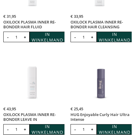
€
31,95
€
33,95
OXILOCK PLASMA INNER RE-
OXILOCK PLASMA INNER RE-
BONDER HAIR FLUID
BONDER HAIR CLEANSING
IN
IN
-
+
-
+
WINKELMAND
WINKELMAND
€
43,95
€
25,45
OXILOCK PLASMA INNER RE-
HUG Enjoyable Curly Hair Ultra
BONDER LEAVE IN
Intense
IN
IN
-
+
-
+
WINKELMAND
WINKELMAND