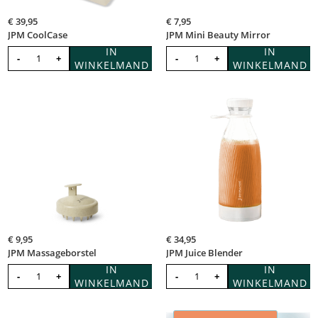
€
39,95
€
7,95
JPM CoolCase
JPM Mini Beauty Mirror
IN
IN
-
+
-
+
WINKELMAND
WINKELMAND
€
9,95
€
34,95
JPM Massageborstel
JPM Juice Blender
IN
IN
-
+
-
+
WINKELMAND
WINKELMAND