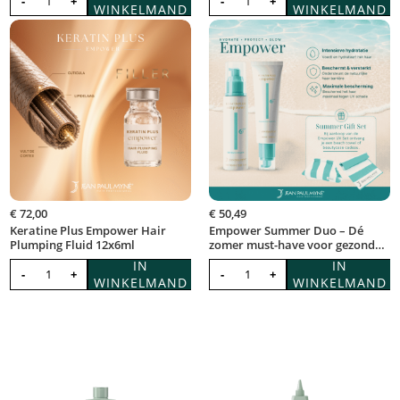
-
+
-
+
WINKELMAND
WINKELMAND
€
72,00
€
50,49
Keratine Plus Empower Hair
Empower Summer Duo – Dé
Plumping Fluid 12x6ml
zomer must-have voor gezond
en...
IN
IN
-
+
-
+
WINKELMAND
WINKELMAND