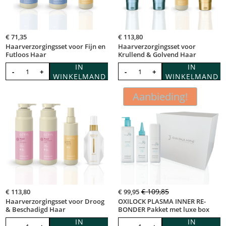
€
71,35
€
113,80
Haarverzorgingsset voor Fijn en
Haarverzorgingsset voor
Futloos Haar
Krullend & Golvend Haar
IN
IN
-
+
-
+
WINKELMAND
WINKELMAND
Aanbieding!
€
109,85
€
113,80
€
99,95
Haarverzorgingsset voor Droog
OXILOCK PLASMA INNER RE-
& Beschadigd Haar
BONDER Pakket met luxe box
IN
IN