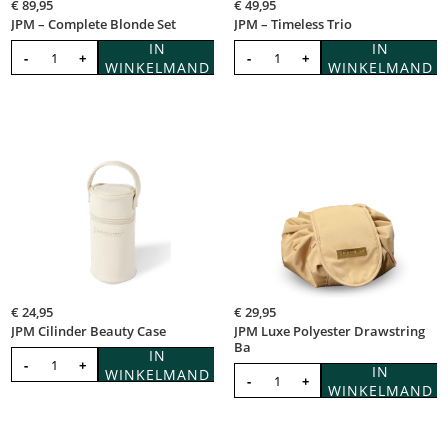
€
89,95
€
49,95
JPM – Complete Blonde Set
JPM – Timeless Trio
IN
IN
-
+
-
+
WINKELMAND
WINKELMAND
€
24,95
€
29,95
JPM Cilinder Beauty Case
JPM Luxe Polyester Drawstring
Ba
IN
-
+
IN
WINKELMAND
-
+
WINKELMAND