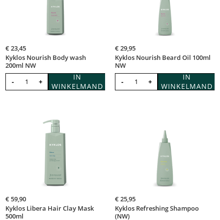
€
23,45
€
29,95
Kyklos Nourish Body wash
Kyklos Nourish Beard Oil 100ml
200ml NW
NW
IN
IN
-
+
-
+
WINKELMAND
WINKELMAND
€
59,90
€
25,95
Kyklos Libera Hair Clay Mask
Kyklos Refreshing Shampoo
500ml
(NW)