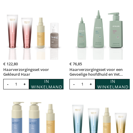
€
122,80
€
76,85
Haarverzorgingsset voor
Haarverzorgingsset voor een
Gekleurd Haar
Gevoelige hoofdhuid en Vet
Haar
IN
IN
-
+
-
+
WINKELMAND
WINKELMAND