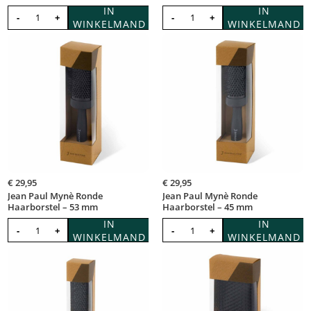
IN
IN
-
+
-
+
WINKELMAND
WINKELMAND
€
29,95
€
29,95
Jean Paul Mynè Ronde
Jean Paul Mynè Ronde
Haarborstel – 53 mm
Haarborstel – 45 mm
IN
IN
-
+
-
+
WINKELMAND
WINKELMAND