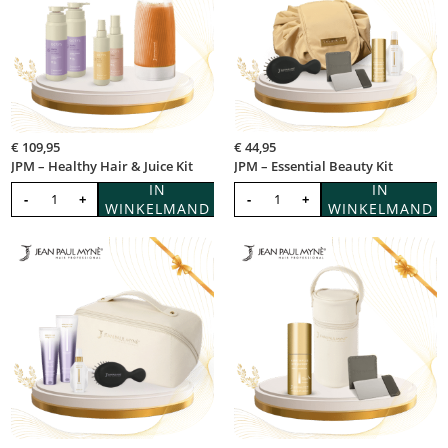
€
109,95
€
44,95
JPM – Healthy Hair & Juice Kit
JPM – Essential Beauty Kit
IN
IN
-
+
-
+
WINKELMAND
WINKELMAND