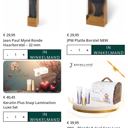
€
29,95
€
29,95
Jean Paul Mynè Ronde
JPM Platte Borstel NEW
Haarborstel – 32 mm
IN
-
+
IN
WINKELMAND
-
+
WINKELMAND
€
40,45
Keratin Plus Snap Lamination
Luxe Set
IN
-
+
WINKELMAND
€
39,95
JPM – Blonde & Curl Care Luxe