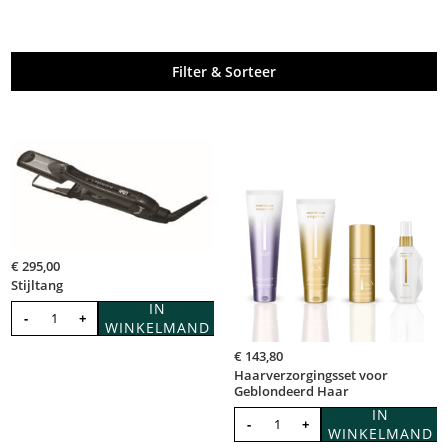
Filter & Sorteer
€
295,00
Stijltang
IN
-
+
WINKELMAND
€
143,80
Haarverzorgingsset voor
Geblondeerd Haar
IN
-
+
WINKELMAND