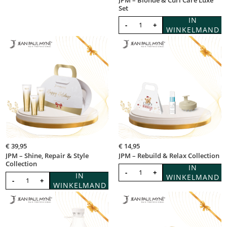
Set
IN
-
+
WINKELMAND
€
39,95
€
14,95
JPM – Shine, Repair & Style
JPM – Rebuild & Relax Collection
Collection
IN
-
+
IN
WINKELMAND
-
+
WINKELMAND