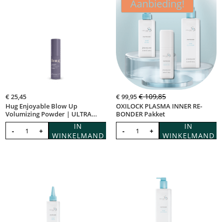
Aanbieding!
€
109,85
€
25,45
€
99,95
Hug Enjoyable Blow Up
OXILOCK PLASMA INNER RE-
Volumizing Powder | ULTRA
BONDER Pakket
INTENSE |...
IN
IN
-
+
-
+
WINKELMAND
WINKELMAND