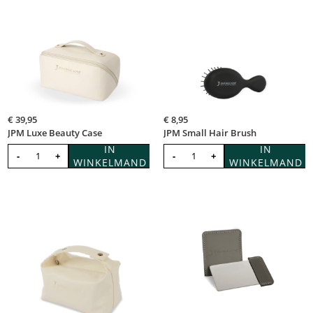
€
39,95
€
8,95
JPM Luxe Beauty Case
JPM Small Hair Brush
IN
IN
-
+
-
+
WINKELMAND
WINKELMAND